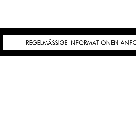
REGELMÄSSIGE INFORMATIONEN ANF
Impressum
Notice
: Undefined index: lastkunstwerkid i
/homepages/21/d13550920/htdocs/gcb/
content/themes/gcb_v2/index.php
on line