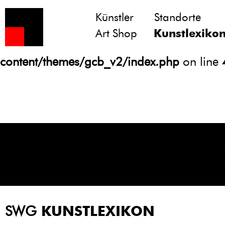
Künstler
Standorte
Notice
: Undefined variable: atts in
Art Shop
Kunstlexiko
/homepages/21/d13550920/htdocs/gcb/
content/themes/gcb_v2/index.php
on line
SWG
KUNSTLEXIKON