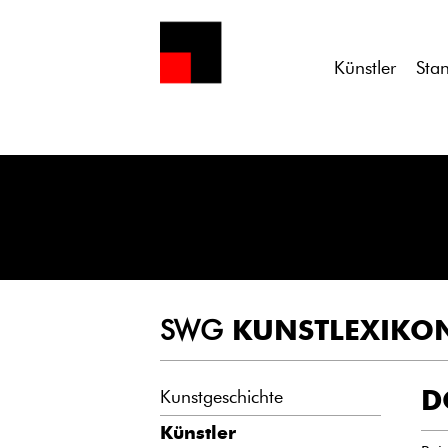
Notice
: Undefined variable: atts in
/homepages/21/d13550920/h
Künstler
Sta
SWG
KUNSTLEXIKO
D
Kunstgeschichte
Künstler