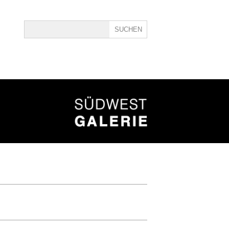
ine
40