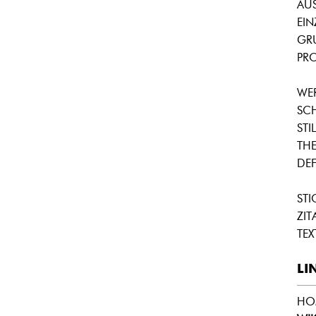
AU
EI
GR
PRO
WE
SC
STIL
THE
DEF
ST
ZIT
TEX
LI
HO