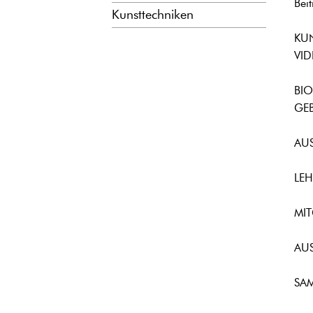
Bei
Kunsttechniken
KU
VID
BI
GE
AU
LEH
MI
AU
SA