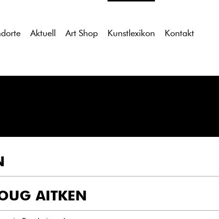
tdocs/gcb/gcb_v2/wp-content/themes/gcb_v2/index.php
on l
ndorte
Aktuell
Art Shop
Kunstlexikon
Kontakt
N
OUG AITKEN