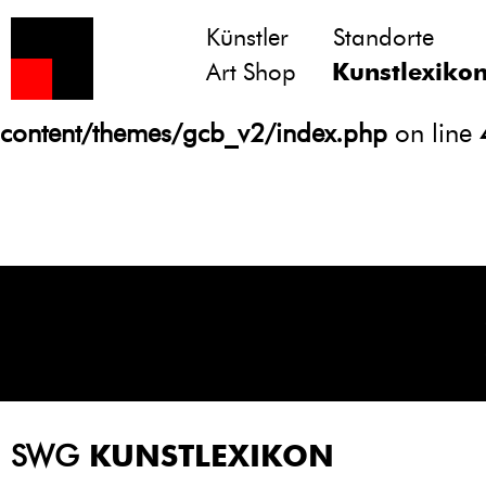
Künstler
Standorte
Notice
: Undefined variable: atts in
Art Shop
Kunstlexiko
/homepages/21/d13550920/htdocs/gcb/
content/themes/gcb_v2/index.php
on line
SWG
KUNSTLEXIKON