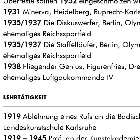
Überreste sollten
1952
eingeschmolzen w
1931
Minerva, Heidelberg, Ruprecht-Karls
1935/1937
Die Diskuswerfer, Berlin, Oly
ehemaliges Reichssportfeld
1935/1937
Die Staffelläufer, Berlin, Oly
ehemaliges Reichssportfeld
1938
Fliegender Genius, Figurenfries, Dr
ehemaliges Luftgaukommando IV
LEHRTÄTIGKEIT
1919
Ablehnung eines Rufs an die Badisc
Landeskunstschule Karlsruhe
1919 – 1945
Prof. an der Kunstakademie