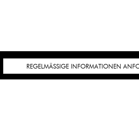
REGELMÄSSIGE INFORMATIONEN ANF
Impressum
Notice
: Undefined index: lastkunstwerkid i