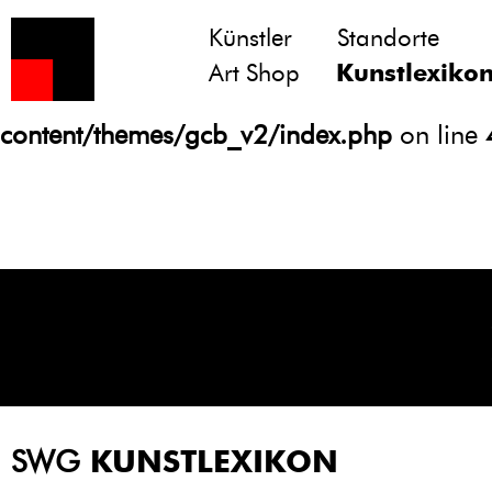
Künstler
Standorte
Notice
: Undefined variable: atts in
Art Shop
Kunstlexiko
/homepages/21/d13550920/htdocs/gcb/
content/themes/gcb_v2/index.php
on line
SWG
KUNSTLEXIKON