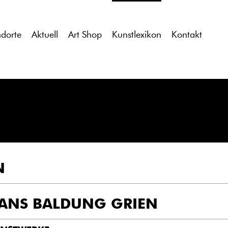
tdocs/gcb/gcb_v2/wp-content/themes/gcb_v2/index.php
on l
ndorte
Aktuell
Art Shop
Kunstlexikon
Kontakt
N
ANS BALDUNG GRIEN