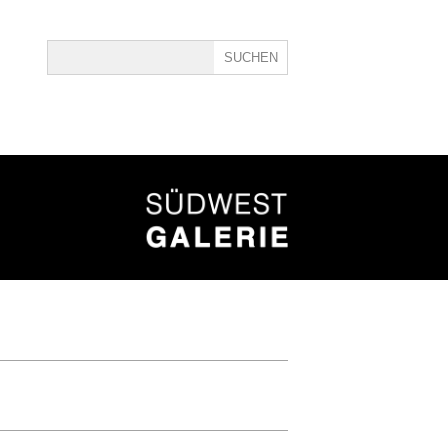
ine
40