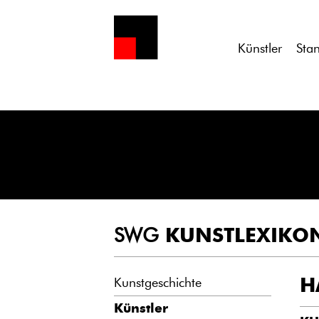
Notice
: Undefined variable: atts in
/homepages/21/d13550920/h
Künstler
Sta
SWG
KUNSTLEXIKO
H
Kunstgeschichte
Künstler