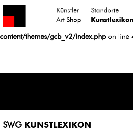
Künstler
Standorte
Notice
: Undefined variable: atts in
Art Shop
Kunstlexiko
/homepages/21/d13550920/htdocs/gcb/
content/themes/gcb_v2/index.php
on line
SWG
KUNSTLEXIKON