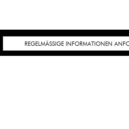
REGELMÄSSIGE INFORMATIONEN ANF
Impressum
Notice
: Undefined index: lastkunstwerkid i
/homepages/21/d13550920/htdocs/gcb/