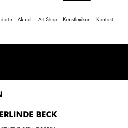
tdocs/gcb/gcb_v2/wp-content/themes/gcb_v2/index.php
on l
ndorte
Aktuell
Art Shop
Kunstlexikon
Kontakt
N
ERLINDE BECK