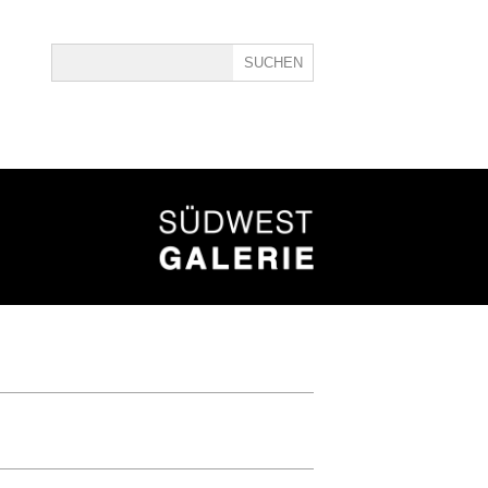
ine
40