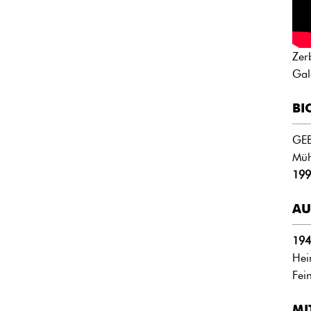
Zer
Gal
BI
GE
Müh
199
AU
194
Hei
Fei
MI