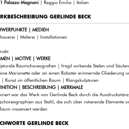
1
Palazzo Magnani
| Reggio Emilia | Italien
RKBESCHREIBUNG GERLINDE BECK
HWERPUNKTE | MEDIEN
dhauerei | Malerei | Installationen
trakt
MEN | MOTIVE | WERKE
lpturale Raumchoreografien | fragil wirkende Stelen und Säulen 
eine Marionette oder an einen Roboter erinnernde Gliederung u
 | Kunst im öffentlichen Raum | Klangskulpturen
INITION | BESCHREIBUNG | MERKMALE
piriert war das Werk von Gerlinde Beck durch die Ausdruckstänz
zchoreographien aus Stahl, die sich über rotierende Elemente u
Raum inszeniert werden
ICHWORTE GERLINDE BECK