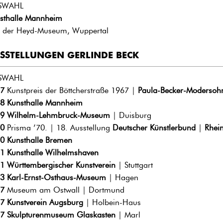
SWAHL
sthalle Mannheim
 der Heyd-Museum, Wuppertal
SSTELLUNGEN GERLINDE BECK
SWAHL
7
Kunstpreis der Böttcherstraße 1967 |
Paula-Becker-Modersoh
8
Kunsthalle Mannheim
9
Wilhelm-Lehmbruck-Museum
| Duisburg
0
Prisma ’70. | 18. Ausstellung
Deutscher Künstlerbund
|
Rhei
0
Kunsthalle Bremen
1
Kunsthalle Wilhelmshaven
1
Württembergischer Kunstverein
| Stuttgart
3
Karl-Ernst-Osthaus-Museum
| Hagen
7
Museum am Ostwall | Dortmund
7
Kunstverein Augsburg
| Holbein-Haus
7
Skulpturenmuseum Glaskasten
| Marl