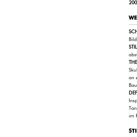
200
WE
SC
Bil
STIL
abs
THE
Sku
an 
Bau
DEF
Ins
Tan
im 
ST