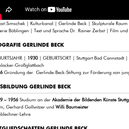
bst-Simschek | Kulturkanal | Gerlinde Beck | Skulpturale Raum
erie Böblingen | Text und Sprache Dr. Rainer Zerbst | Film un
OGRAFIE GERLINDE BECK
BURTSJAHR |
1930
| GEBURTSORT | Stuttgart Bad Cannstadt
lacker-Großglattbach
6
Gründung der Gerlinde-Beck-Stiftung zur Förderung von jun
SBILDUNG GERLINDE BECK
9 – 1956
Studium an der
Akademie der Bildenden Künste Stuttg
m, Gerhard Gollwitzer und
Willi Baumeister
nblechner-Lehre
TGLIEDSCHAFTEN GERLINDE BECK