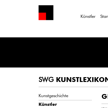
Notice
: Undefined variable: atts in
/homepages/21/d13550920/h
Künstler
Sta
SWG
KUNSTLEXIKO
G
Kunstgeschichte
Künstler