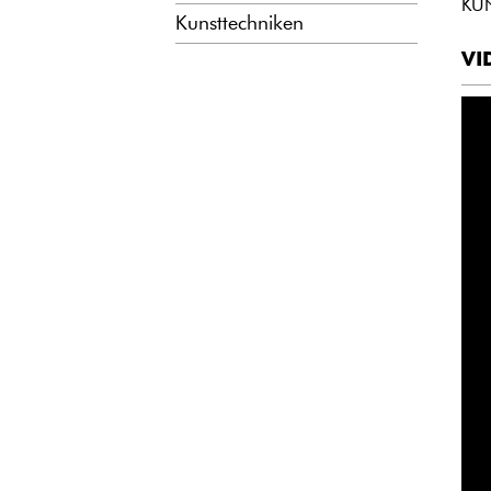
KU
Kunsttechniken
VI