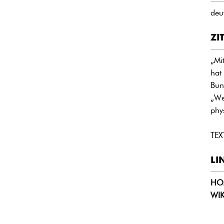
deu
ZI
„Mi
hat
Bun
„We
phy
TEX
LI
HO
WIK