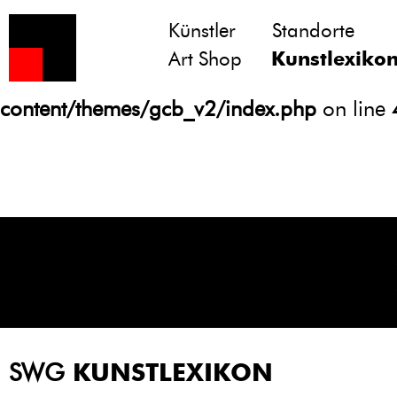
Künstler
Standorte
Notice
: Undefined variable: atts in
Art Shop
Kunstlexiko
/homepages/21/d13550920/htdocs/gcb/
content/themes/gcb_v2/index.php
on line
SWG
KUNSTLEXIKON