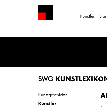
Notice
: Undefined variable: atts in
/homepages/21/d13550920/h
Künstler
Sta
SWG
KUNSTLEXIKO
A
Kunstgeschichte
Künstler