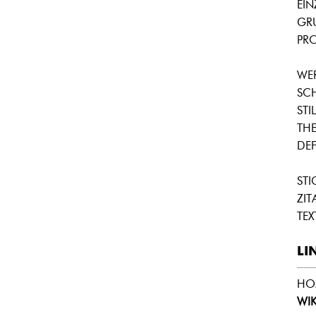
EI
GR
PRO
WE
SC
STIL
THE
DEF
STI
ZIT
TEX
LI
HO
WIK