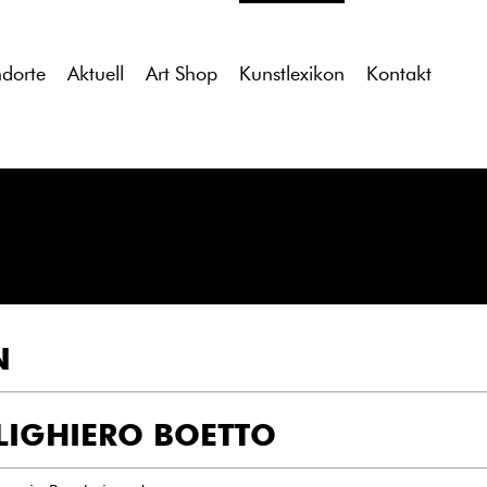
tdocs/gcb/gcb_v2/wp-content/themes/gcb_v2/index.php
on l
ndorte
Aktuell
Art Shop
Kunstlexikon
Kontakt
N
LIGHIERO BOETTO