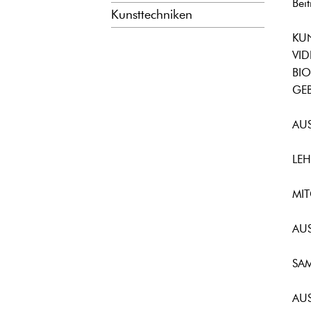
Bei
Kunsttechniken
KUN
VID
BIO
GEB
AUS
LEH
MIT
AU
SA
AUS