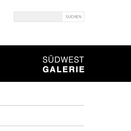
ine
40