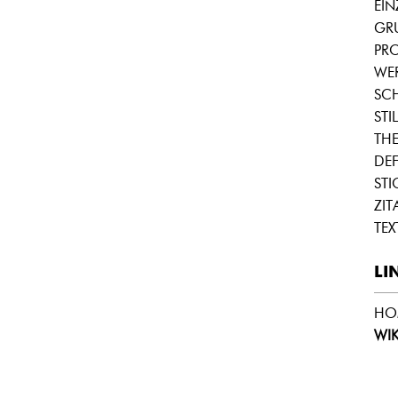
EI
GR
PRO
WE
SC
STIL
THE
DEF
ST
ZIT
TEX
LI
HO
WIK