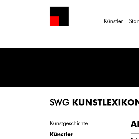
Notice
: Undefined variable: atts in
/homepages/21/d13550920/h
Künstler
Sta
SWG
KUNSTLEXIKO
A
Kunstgeschichte
Künstler