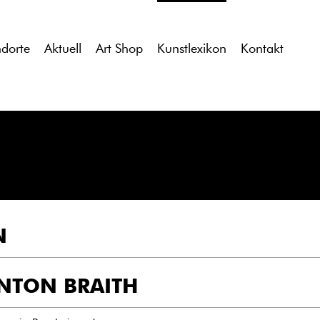
tdocs/gcb/gcb_v2/wp-content/themes/gcb_v2/index.php
on l
ndorte
Aktuell
Art Shop
Kunstlexikon
Kontakt
N
NTON BRAITH