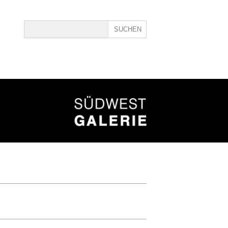
ine
40