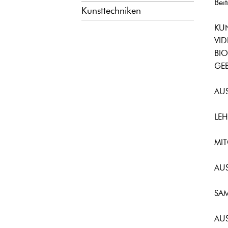
Bei
Kunsttechniken
KU
VID
BIO
GEB
AU
LEH
MI
AU
SA
AU