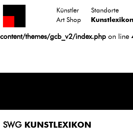
Künstler
Standorte
Notice
: Undefined variable: atts in
Art Shop
Kunstlexiko
/homepages/21/d13550920/htdocs/gcb/
content/themes/gcb_v2/index.php
on line
SWG
KUNSTLEXIKON