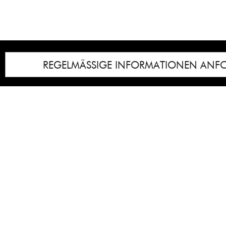
REGELMÄSSIGE INFORMATIONEN ANF
Impressum
Notice
: Undefined index: lastkunstwerkid i
/homepages/21/d13550920/htdocs/gcb/
content/themes/gcb_v2/index.php
on line