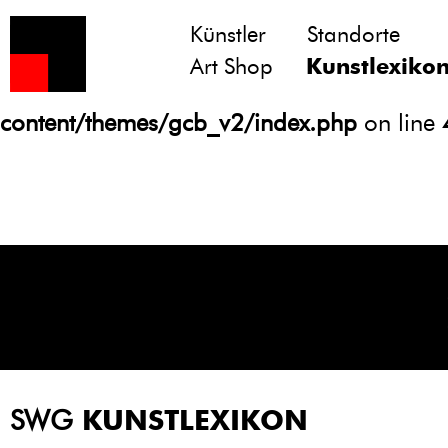
Künstler
Standorte
Notice
: Undefined variable: atts in
Art Shop
Kunstlexiko
/homepages/21/d13550920/htdocs/gcb/
content/themes/gcb_v2/index.php
on line
SWG
KUNSTLEXIKON