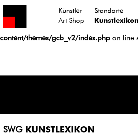
Künstler
Standorte
Notice
: Undefined variable: atts in
Art Shop
Kunstlexiko
/homepages/21/d13550920/htdocs/gcb/
content/themes/gcb_v2/index.php
on line
SWG
KUNSTLEXIKON