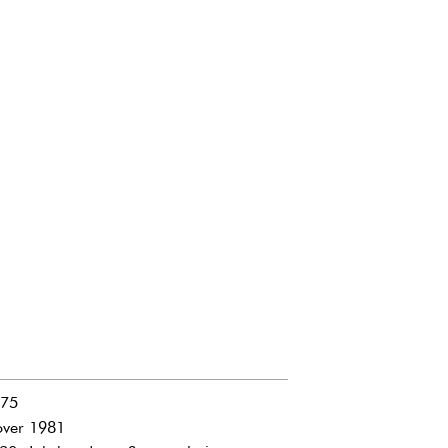
975
over 1981