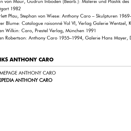
in von Maur, Gudrun Inboden (Bearb.): Malerei und Plastik des 
ttgart 1982
rlett Pfau, Stephan von Wiese: Anthony Caro – Skulpturen 19
ter Blume: Catalogue raisonné Vol VI, Verlag Galerie Wentzel, 
en Wilkin: Caro, Prestel Verlag, München 1991
an Robertson: Anthony Caro 1955–1994, Galerie Hans Mayer, 
NKS ANTHONY CARO
MEPAGE ANTHONY CARO
KIPEDIA ANTHONY CARO