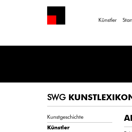
Notice
: Undefined variable: atts in
/homepages/21/d13550920/h
Künstler
Sta
SWG
KUNSTLEXIKO
A
Kunstgeschichte
Künstler