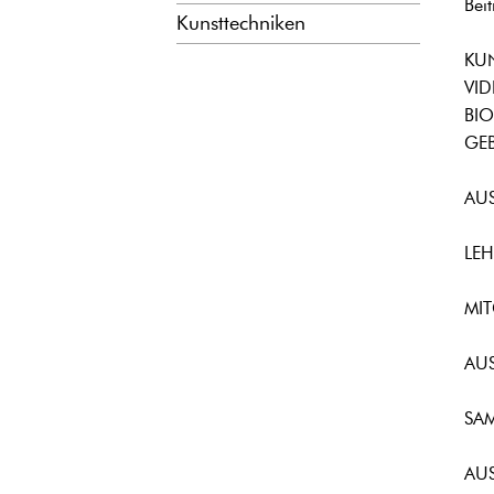
Bei
Kunsttechniken
KU
VI
BI
GEB
AU
LE
MI
AU
SA
AU