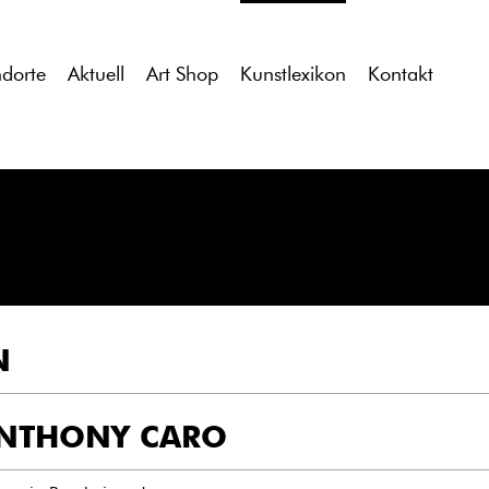
tdocs/gcb/gcb_v2/wp-content/themes/gcb_v2/index.php
on l
ndorte
Aktuell
Art Shop
Kunstlexikon
Kontakt
N
NTHONY CARO