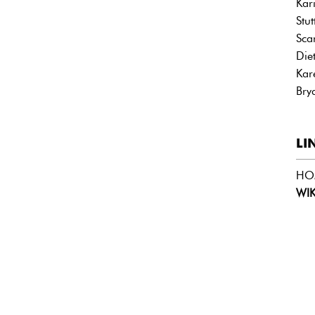
Kar
Stu
Sca
Die
Kar
Bry
LI
HO
WI