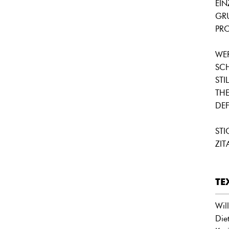
EI
GR
PRO
WE
SC
STIL
THE
DEF
ST
ZI
TE
Wil
Die