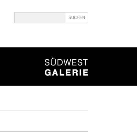
ine
40