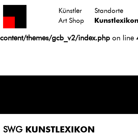
Künstler
Standorte
Notice
: Undefined variable: atts in
Art Shop
Kunstlexiko
/homepages/21/d13550920/htdocs/gcb/
content/themes/gcb_v2/index.php
on line
SWG
KUNSTLEXIKON