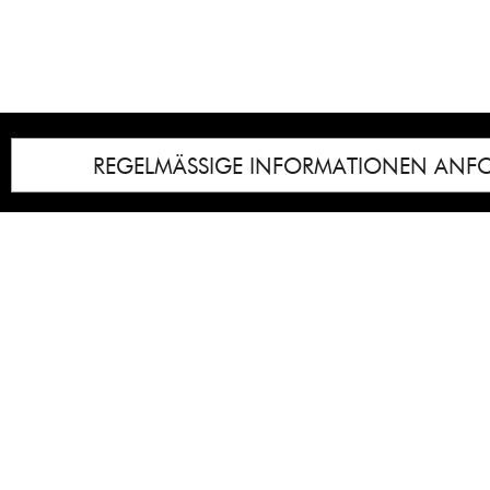
REGELMÄSSIGE INFORMATIONEN ANF
Impressum
Notice
: Undefined index: lastkunstwerkid i
/homepages/21/d13550920/htdocs/gcb/