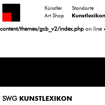
Künstler
Standorte
Notice
: Undefined variable: atts in
Art Shop
Kunstlexiko
/homepages/21/d13550920/htdocs/gcb/
content/themes/gcb_v2/index.php
on line
SWG
KUNSTLEXIKON