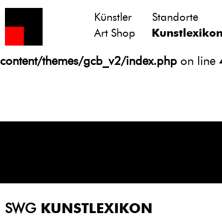
Künstler
Standorte
Notice
: Undefined variable: atts in
Art Shop
Kunstlexiko
/homepages/21/d13550920/htdocs/gcb/
content/themes/gcb_v2/index.php
on line
SWG
KUNSTLEXIKON