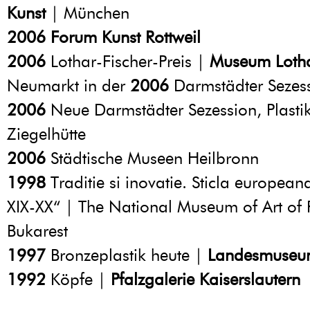
Kunst
| München
2006
Forum Kunst Rottweil
2006
Lothar-Fischer-Preis |
Museum Lotha
Neumarkt in der
2006
Darmstädter Sezes
2006
Neue Darmstädter Sezession, Plasti
Ziegelhütte
2006
Städtische Museen Heilbronn
1998
Traditie si inovatie. Sticla european
XIX-XX“ | The National Museum of Art of
Bukarest
1997
Bronzeplastik heute |
Landesmuseu
1992
Köpfe |
Pfalzgalerie Kaiserslautern