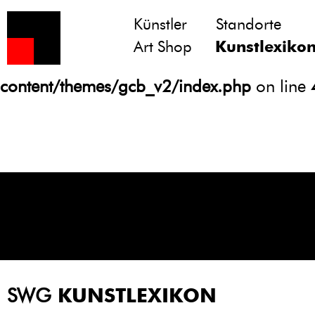
Künstler
Standorte
Notice
: Undefined variable: atts in
Art Shop
Kunstlexiko
/homepages/21/d13550920/htdocs/gcb/
content/themes/gcb_v2/index.php
on line
SWG
KUNSTLEXIKON