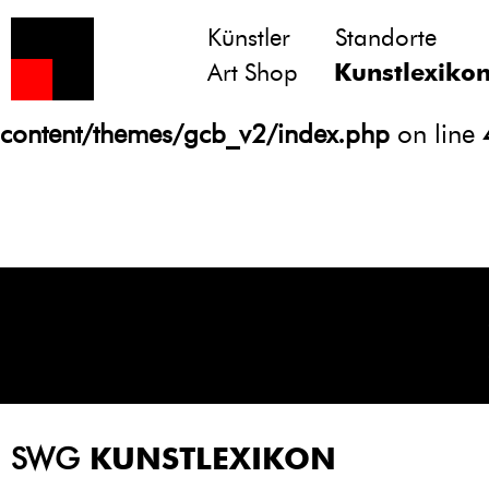
Künstler
Standorte
Notice
: Undefined variable: atts in
Art Shop
Kunstlexiko
/homepages/21/d13550920/htdocs/gcb/
content/themes/gcb_v2/index.php
on line
SWG
KUNSTLEXIKON