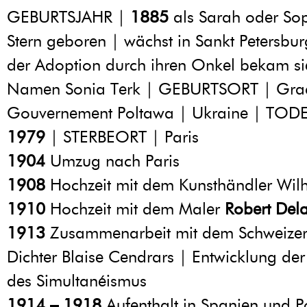
GEBURTSJAHR |
1885
als Sarah oder Sop
Stern geboren | wächst in Sankt Petersbur
der Adoption durch ihren Onkel bekam si
Namen Sonia Terk | GEBURTSORT | Grad
Gouvernement Poltawa | Ukraine | TOD
1979
| STERBEORT | Paris
1904
Umzug nach Paris
1908
Hochzeit mit dem Kunsthändler Wil
1910
Hochzeit mit dem Maler
Robert Del
1913
Zusammenarbeit mit dem Schweize
Dichter Blaise Cendrars | Entwicklung der
des Simultanéismus
1914 – 1918
Aufenthalt in Spanien und P