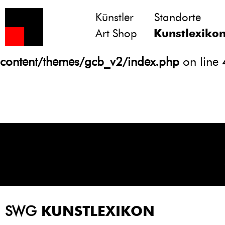
Künstler
Standorte
Notice
: Undefined variable: atts in
Art Shop
Kunstlexiko
/homepages/21/d13550920/htdocs/gcb/
content/themes/gcb_v2/index.php
on line
SWG
KUNSTLEXIKON