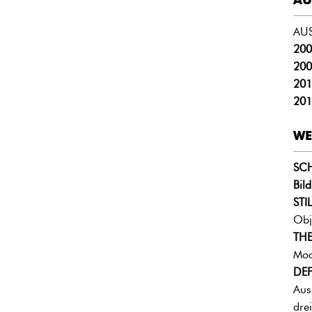
AU
200
200
201
201
WE
SC
Bil
STIL
Obj
THE
Mod
DEF
Aus
dre