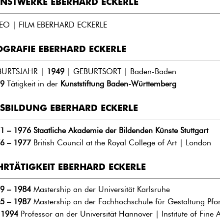
NSTWERKE EBERHARD ECKERLE
EO | FILM EBERHARD ECKERLE
OGRAFIE EBERHARD ECKERLE
BURTSJAHR |
1949
| GEBURTSORT | Baden-Baden
9
Tätigkeit in der
Kunststiftung Baden-Württemberg
SBILDUNG EBERHARD ECKERLE
1 – 1976
Staatliche Akademie der Bildenden Künste Stuttgart
6 – 1977
British Council at the Royal College of Art | London
HRTÄTIGKEIT EBERHARD ECKERLE
9 – 1984
Mastership an der Universität Karlsruhe
5 – 1987
Mastership an der Fachhochschule für Gestaltung Pfo
t
1994
Professor an der Universität Hannover | Institute of Fine A