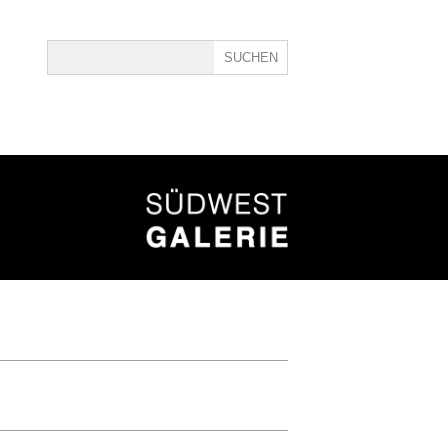
ine
40