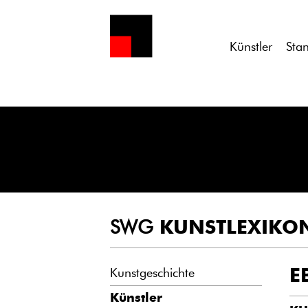
Notice
: Undefined variable: atts in
/homepages/21/d13550920/h
Künstler
Sta
SWG
KUNSTLEXIKO
E
Kunstgeschichte
Künstler