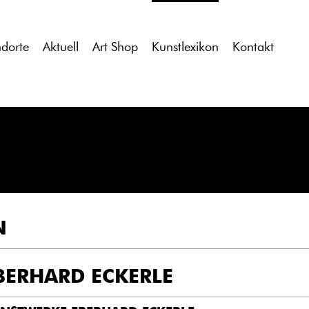
tdocs/gcb/gcb_v2/wp-content/themes/gcb_v2/index.php
on l
ndorte
Aktuell
Art Shop
Kunstlexikon
Kontakt
N
BERHARD ECKERLE