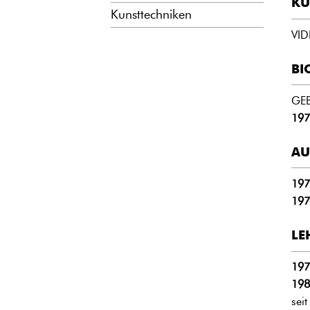
KU
Kunsttechniken
VID
BI
GE
197
AU
197
197
LE
197
198
sei