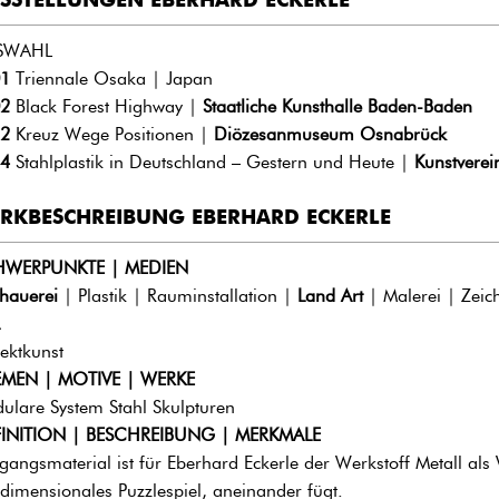
SWAHL
1
Triennale Osaka | Japan
2
Black Forest Highway |
Staatliche Kunsthalle Baden-Baden
2
Kreuz Wege Positionen |
Diözesanmuseum Osnabrück
4
Stahlplastik in Deutschland – Gestern und Heute |
Kunstverei
RKBESCHREIBUNG EBERHARD ECKERLE
HWERPUNKTE | MEDIEN
dhauerei
| Plastik | Rauminstallation |
Land Art
| Malerei | Zeic
ektkunst
MEN | MOTIVE | WERKE
ulare System Stahl Skulpturen
INITION | BESCHREIBUNG | MERKMALE
gangsmaterial ist für Eberhard Eckerle der Werkstoff Metall als W
idimensionales Puzzlespiel, aneinander fügt.