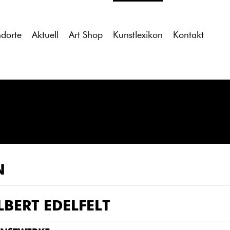
tdocs/gcb/gcb_v2/wp-content/themes/gcb_v2/index.php
on l
ndorte
Aktuell
Art Shop
Kunstlexikon
Kontakt
N
LBERT EDELFELT