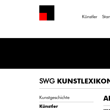
Notice
: Undefined variable: atts in
/homepages/21/d13550920/h
Künstler
Sta
SWG
KUNSTLEXIKO
A
Kunstgeschichte
Künstler