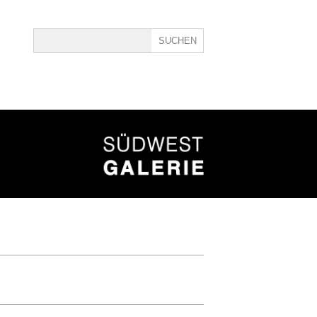
ine
40