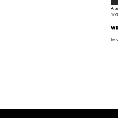
Alb
100
WI
htt