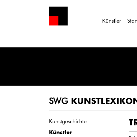
Notice
: Undefined variable: atts in
/homepages/21/d13550920/h
Künstler
Sta
SWG
KUNSTLEXIKO
T
Kunstgeschichte
Künstler