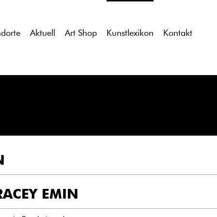
tdocs/gcb/gcb_v2/wp-content/themes/gcb_v2/index.php
on l
ndorte
Aktuell
Art Shop
Kunstlexikon
Kontakt
N
RACEY EMIN