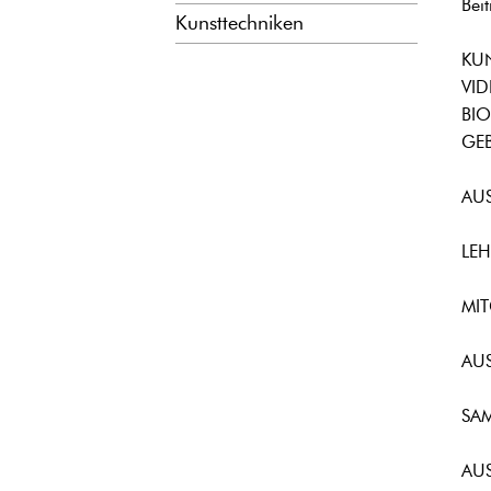
Bei
Kunsttechniken
KU
VID
BIO
GEB
AU
LEH
MIT
AU
SA
AU