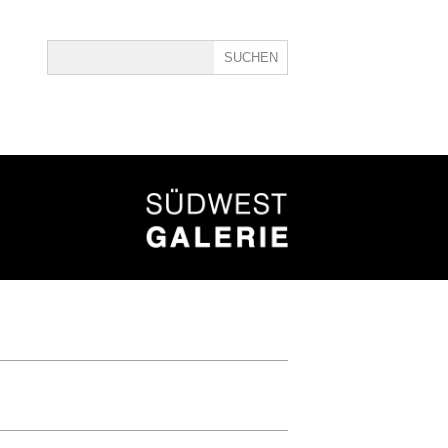
ine
40