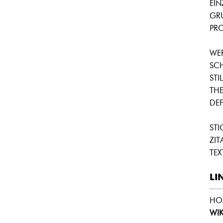
EI
GR
PRO
WE
SC
STIL
THE
DEF
ST
ZIT
TEX
LI
HO
WIK