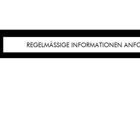
REGELMÄSSIGE INFORMATIONEN ANF
Impressum
Notice
: Undefined index: lastkunstwerkid i
/homepages/21/d13550920/htdocs/gcb/
content/themes/gcb_v2/index.php
on line