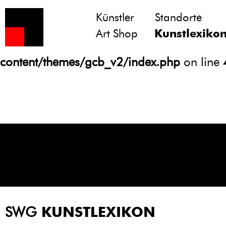
Künstler
Standorte
Notice
: Undefined variable: atts in
Art Shop
Kunstlexiko
/homepages/21/d13550920/htdocs/gcb/
content/themes/gcb_v2/index.php
on line
SWG
KUNSTLEXIKON