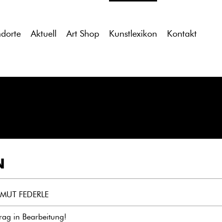
tdocs/gcb/gcb_v2/wp-content/themes/gcb_v2/index.php
on l
ndorte
Aktuell
Art Shop
Kunstlexikon
Kontakt
N
MUT FEDERLE
trag in Bearbeitung!