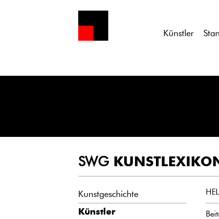
Notice
: Undefined variable: atts in
/homepages/21/d13550920/h
Künstler
Sta
SWG
KUNSTLEXIKO
HEL
Kunstgeschichte
Künstler
Bei