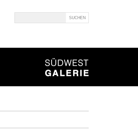
ine
40