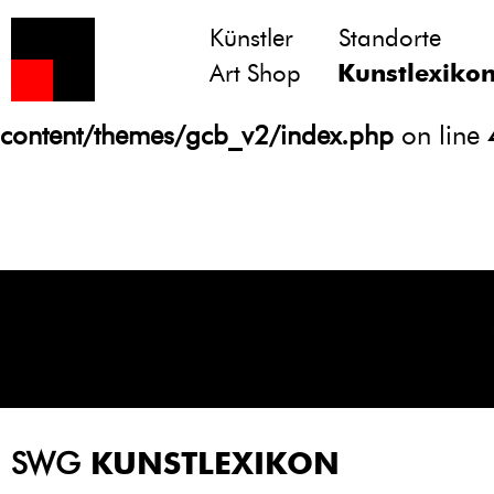
Künstler
Standorte
Notice
: Undefined variable: atts in
Art Shop
Kunstlexiko
/homepages/21/d13550920/htdocs/gcb/
content/themes/gcb_v2/index.php
on line
SWG
KUNSTLEXIKON