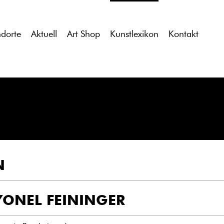
tdocs/gcb/gcb_v2/wp-content/themes/gcb_v2/index.php
on l
ndorte
Aktuell
Art Shop
Kunstlexikon
Kontakt
N
YONEL FEININGER