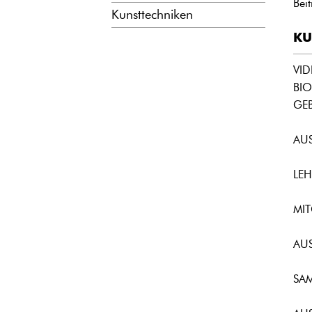
Bei
Kunsttechniken
KU
VID
BIO
GEB
AU
LEH
MIT
AU
SA