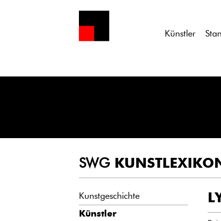
Notice
: Undefined variable: atts in
/homepages/21/d13550920/h
Künstler
Sta
SWG
KUNSTLEXIKO
L
Kunstgeschichte
Künstler