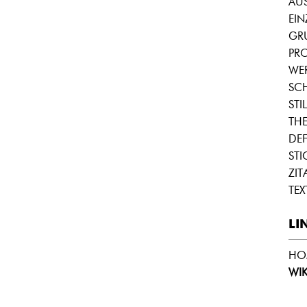
AUS
EI
GR
PRO
WE
SC
STIL
THE
DEF
STI
ZIT
TEX
LI
HO
WIK