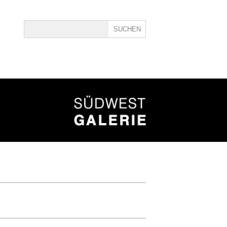
ine
40