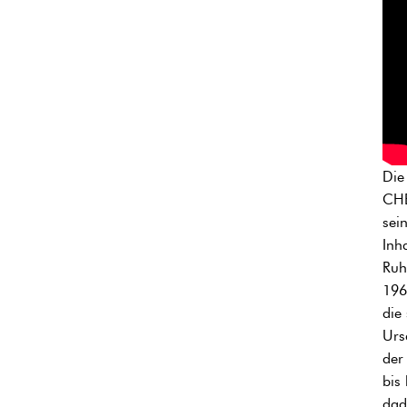
Die
CHE
sei
Inh
Ruh
196
die
Urs
der
bis
dad