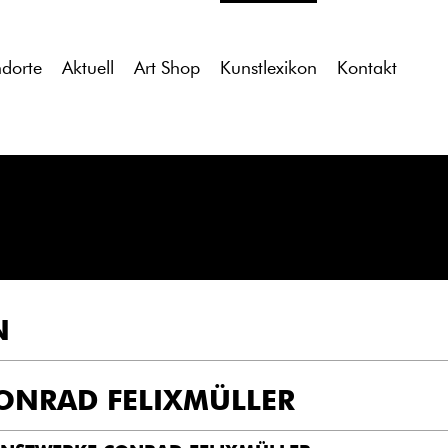
tdocs/gcb/gcb_v2/wp-content/themes/gcb_v2/index.php
on l
ndorte
Aktuell
Art Shop
Kunstlexikon
Kontakt
N
ONRAD FELIXMÜLLER