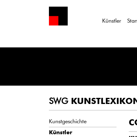
Notice
: Undefined variable: atts in
/homepages/21/d13550920/h
Künstler
Sta
SWG
KUNSTLEXIKO
C
Kunstgeschichte
Künstler