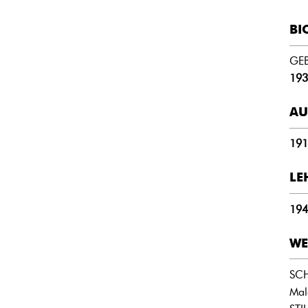
BI
GE
193
AU
191
LE
194
WE
SC
Mal