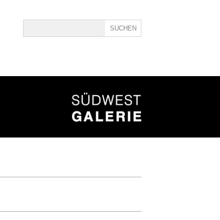
ine
40