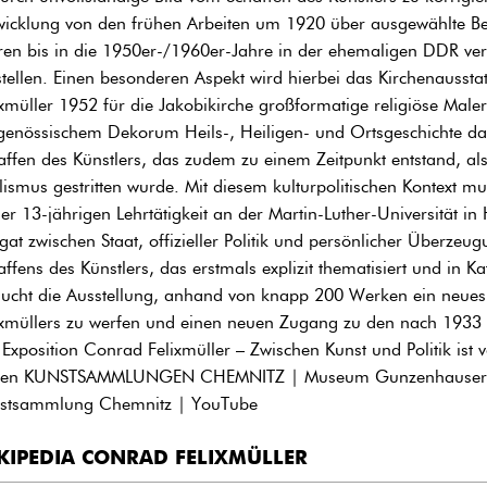
wicklung von den frühen Arbeiten um 1920 über ausgewählte Be
ren bis in die 1950er-/1960er-Jahre in der ehemaligen DDR ver
stellen. Einen besonderen Aspekt wird hierbei das Kirchenaussta
ixmüller 1952 für die Jakobikirche großformatige religiöse Malere
tgenössischem Dekorum Heils-, Heiligen- und Ortsgeschichte dar
affen des Künstlers, das zudem zu einem Zeitpunkt entstand, 
lismus gestritten wurde. Mit diesem kulturpolitischen Kontext m
ner 13-jährigen Lehrtätigkeit an der Martin-Luther-Universität i
gat zwischen Staat, offizieller Politik und persönlicher Überzeu
affens des Künstlers, das erstmals explizit thematisiert und in K
sucht die Ausstellung, anhand von knapp 200 Werken ein neues
ixmüllers zu werfen und einen neuen Zugang zu den nach 1933 
 Exposition Conrad Felixmüller – Zwischen Kunst und Politik is
den KUNSTSAMMLUNGEN CHEMNITZ | Museum Gunzenhauser zu s
stsammlung Chemnitz | YouTube
KIPEDIA CONRAD FELIXMÜLLER