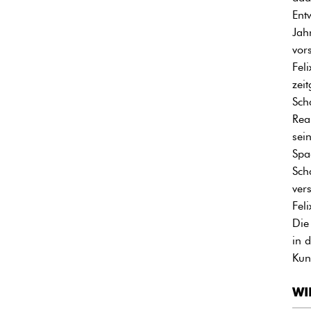
Ent
Jah
vor
Fel
zei
Sch
Rea
sei
Spa
Sch
ver
Fel
Die
in 
Kun
WI