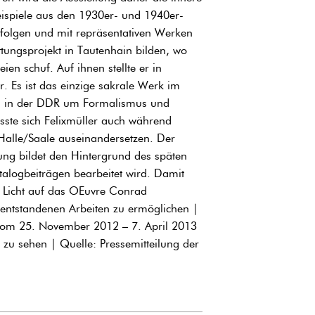
ispiele aus den 1930er- und 1940er-
folgen und mit repräsentativen Werken
ttungsprojekt in Tautenhain bilden, wo
ien schuf. Auf ihnen stellte er in
. Es ist das einzige sakrale Werk im
als in der DDR um Formalismus und
usste sich Felixmüller auch während
n Halle/Saale auseinandersetzen. Der
gung bildet den Hintergrund des späten
atalogbeiträgen bearbeitet wird. Damit
 Licht auf das OEuvre Conrad
entstandenen Arbeiten zu ermöglichen |
t vom 25. November 2012 – 7. April 2013
ehen | Quelle: Pressemitteilung der