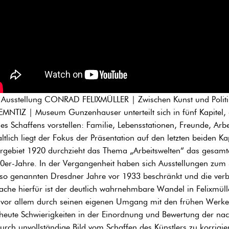
 Ausstellung CONRAD FELIXMÜLLER | Zwischen Kunst und Po
MNTIZ | Museum Gunzenhauser unterteilt sich in fünf Kapitel, d
nes Schaffens vorstellen: Familie, Lebensstationen, Freunde, Arb
altlich liegt der Fokus der Präsentation auf den letzten beiden K
rgebiet 1920 durchzieht das Thema „Arbeitswelten“ das gesamte 
0er-Jahre. In der Vergangenheit haben sich Ausstellungen zum S
 so genannten Dresdner Jahre vor 1933 beschränkt und die verbl
ache hierfür ist der deutlich wahrnehmbare Wandel in Felixmü
 vor allem durch seinen eigenen Umgang mit den frühen Werken
 heute Schwierigkeiten in der Einordnung und Bewertung der na
urch unvollständige Bild vom Schaffen des Künstlers zu korrigie