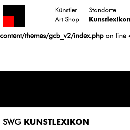
Künstler
Standorte
Notice
: Undefined variable: atts in
Art Shop
Kunstlexiko
/homepages/21/d13550920/htdocs/gcb/
content/themes/gcb_v2/index.php
on line
SWG
KUNSTLEXIKON