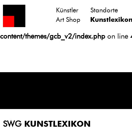
Künstler
Standorte
Notice
: Undefined variable: atts in
Art Shop
Kunstlexiko
/homepages/21/d13550920/htdocs/gcb/
content/themes/gcb_v2/index.php
on line
SWG
KUNSTLEXIKON