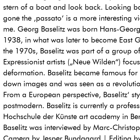
stern of a boat and look back. Looking b
gone the ‚passato‘ is a more interesting v
me. Georg Baselitz was born Hans-Georg
1938, in what was later to become East 
the 1970s, Baselitz was part of a group o
Expressionist artists („Neue Wilden“) focu
deformation. Baselitz became famous for 
down images and was seen as a revolutio
From a European perspective, Baselitz‘ sty
postmodern. Baselitz is currently a profess
Hochschule der Künste art academy in Be
Baselitz was interviewed by Marc-Christ
Camera by Jesper Bundgaard | Editing by