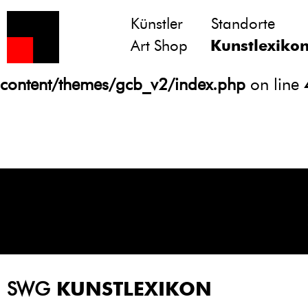
Künstler
Standorte
Notice
: Undefined variable: atts in
Art Shop
Kunstlexiko
/homepages/21/d13550920/htdocs/gcb/
content/themes/gcb_v2/index.php
on line
SWG
KUNSTLEXIKON