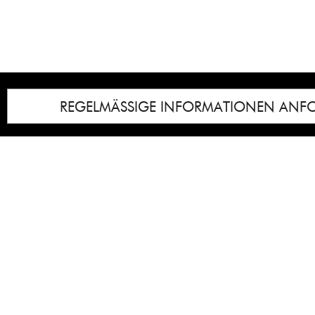
REGELMÄSSIGE INFORMATIONEN ANF
Impressum
Notice
: Undefined index: lastkunstwerkid i
/homepages/21/d13550920/htdocs/gcb/