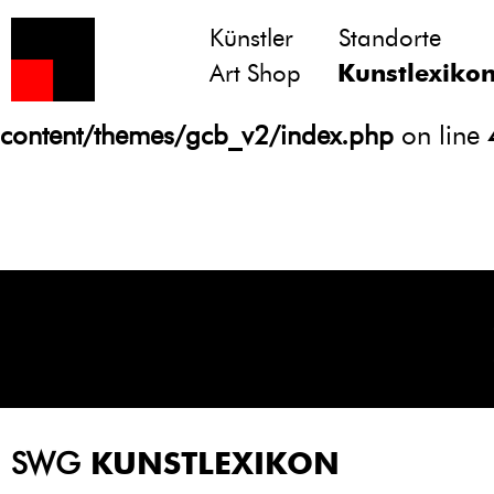
Künstler
Standorte
Notice
: Undefined variable: atts in
Art Shop
Kunstlexiko
/homepages/21/d13550920/htdocs/gcb/
content/themes/gcb_v2/index.php
on line
SWG
KUNSTLEXIKON