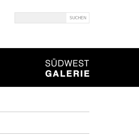
ine
40