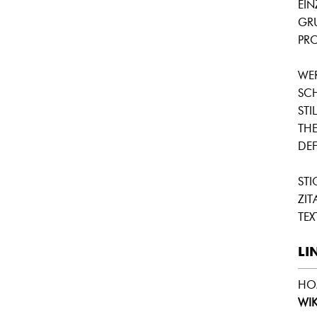
EI
GR
PRO
WE
SC
STIL
THE
DEF
ST
ZIT
TEX
LI
HO
WIK