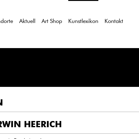
tdocs/gcb/gcb_v2/wp-content/themes/gcb_v2/index.php
on l
ndorte
Aktuell
Art Shop
Kunstlexikon
Kontakt
N
RWIN HEERICH