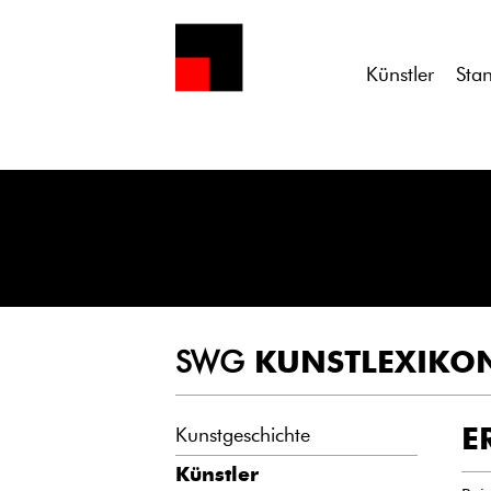
Notice
: Undefined variable: atts in
/homepages/21/d13550920/h
Künstler
Sta
SWG
KUNSTLEXIKO
E
Kunstgeschichte
Künstler