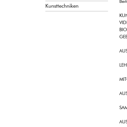
Bei
Kunsttechniken
KU
VID
BIO
GEB
AU
LEH
MIT
AU
SA
AU