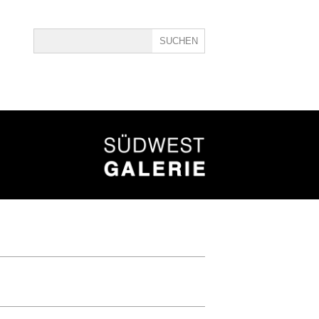
ine
40