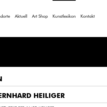
tdocs/gcb/gcb_v2/wp-content/themes/gcb_v2/index.php
on l
ndorte
Aktuell
Art Shop
Kunstlexikon
Kontakt
N
ERNHARD HEILIGER