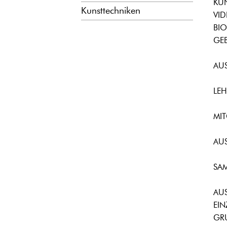
KU
Kunsttechniken
VID
BIO
GEB
AU
LEH
MIT
AU
SA
AU
EI
GR