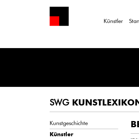
Notice
: Undefined variable: atts in
/homepages/21/d13550920/h
Künstler
Sta
SWG
KUNSTLEXIKO
B
Kunstgeschichte
Künstler