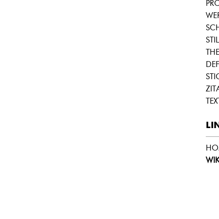
PRO
WE
SC
STIL
THE
DEF
ST
ZIT
TEX
LI
HO
WIK