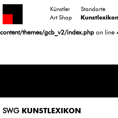
Künstler
Standorte
Notice
: Undefined variable: atts in
Art Shop
Kunstlexiko
/homepages/21/d13550920/htdocs/gcb/
content/themes/gcb_v2/index.php
on line
SWG
KUNSTLEXIKON