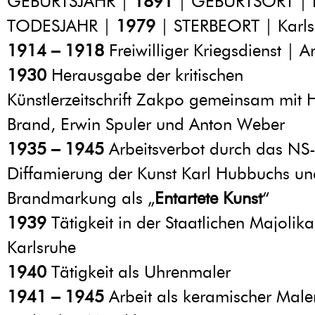
GEBURTSJAHR |
1891
| GEBURTSORT | K
TODESJAHR |
1979
| STERBEORT | Karls
1914 – 1918
Freiwilliger Kriegsdienst | Art
1930
Herausgabe der kritischen
Künstlerzeitschrift Zakpo gemeinsam mit
Brand, Erwin Spuler und Anton Weber
1935 – 1945
Arbeitsverbot durch das NS
Diffamierung der Kunst Karl Hubbuchs un
Brandmarkung als „
Entartete Kunst
“
1939
Tätigkeit in der Staatlichen Majolik
Karlsruhe
1940
Tätigkeit als Uhrenmaler
1941 – 1945
Arbeit als keramischer Maler