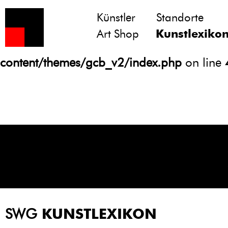
Künstler
Standorte
Notice
: Undefined variable: atts in
Art Shop
Kunstlexiko
/homepages/21/d13550920/htdocs/gcb/
content/themes/gcb_v2/index.php
on line
SWG
KUNSTLEXIKON