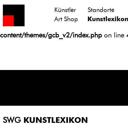
Künstler
Standorte
Notice
: Undefined variable: atts in
Art Shop
Kunstlexiko
/homepages/21/d13550920/htdocs/gcb/
content/themes/gcb_v2/index.php
on line
SWG
KUNSTLEXIKON