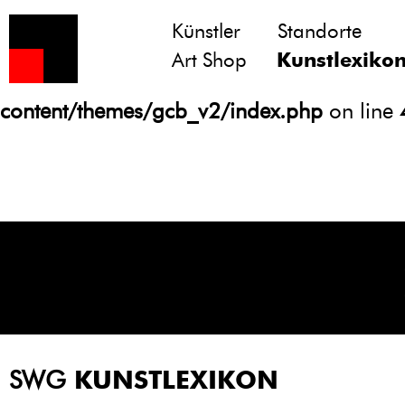
Künstler
Standorte
Notice
: Undefined variable: atts in
Art Shop
Kunstlexiko
/homepages/21/d13550920/htdocs/gcb/
content/themes/gcb_v2/index.php
on line
SWG
KUNSTLEXIKON