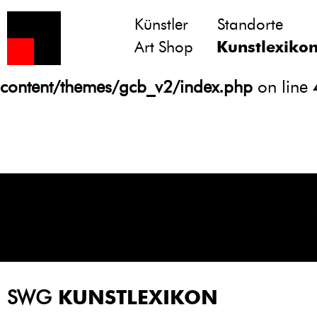
Künstler
Standorte
Notice
: Undefined variable: atts in
Art Shop
Kunstlexiko
/homepages/21/d13550920/htdocs/gcb/
content/themes/gcb_v2/index.php
on line
SWG
KUNSTLEXIKON