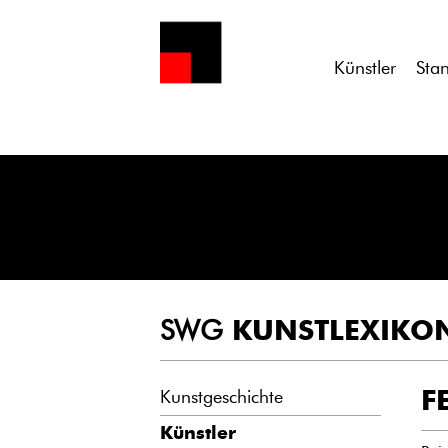
Notice
: Undefined variable: atts in
/homepages/21/d13550920/h
Künstler
Sta
SWG
KUNSTLEXIKO
F
Kunstgeschichte
Künstler