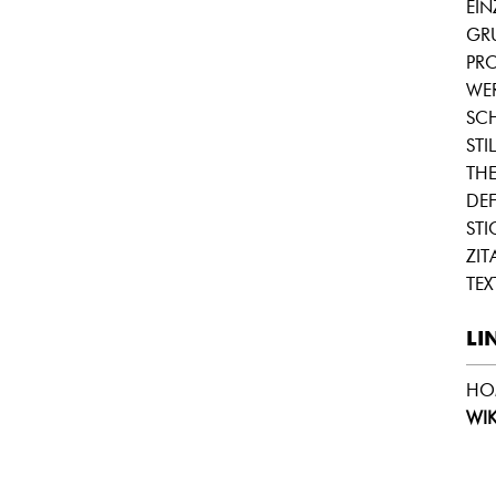
EI
GR
PRO
WE
SC
STIL
THE
DEF
STI
ZIT
TEX
LI
HO
WIK