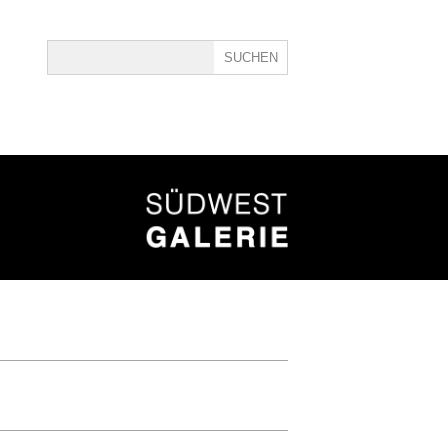
ine
40