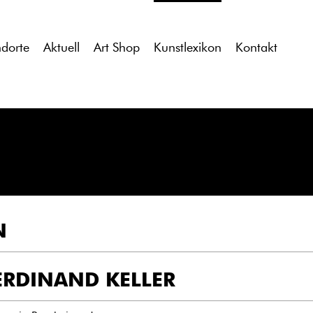
tdocs/gcb/gcb_v2/wp-content/themes/gcb_v2/index.php
on l
ndorte
Aktuell
Art Shop
Kunstlexikon
Kontakt
N
ERDINAND KELLER