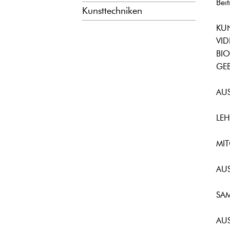
Bei
Kunsttechniken
KUN
VID
BIO
GEB
AU
LEH
MIT
AU
SA
AUS