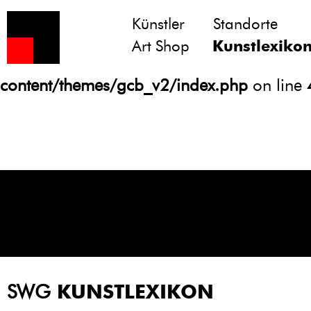
Künstler
Standorte
Notice
: Undefined variable: atts in
Art Shop
Kunstlexiko
/homepages/21/d13550920/htdocs/gcb/
content/themes/gcb_v2/index.php
on line
SWG
KUNSTLEXIKON