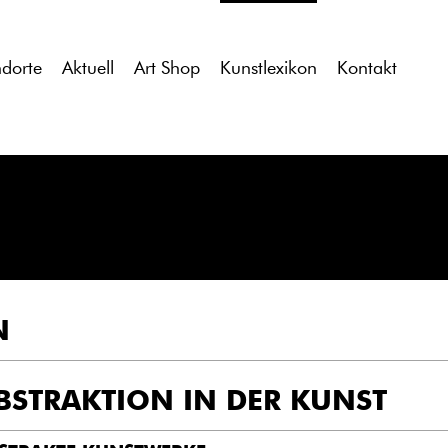
tdocs/gcb/gcb_v2/wp-content/themes/gcb_v2/index.php
on l
ndorte
Aktuell
Art Shop
Kunstlexikon
Kontakt
N
BSTRAKTION IN DER KUNST