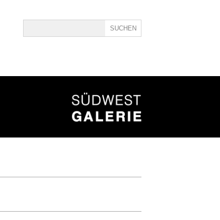
ine
40