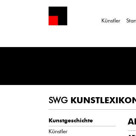
Notice
: Undefined variable: atts in
/homepages/21/d13550920/h
Künstler
Sta
SWG
KUNSTLEXIKO
A
Kunstgeschichte
Künstler