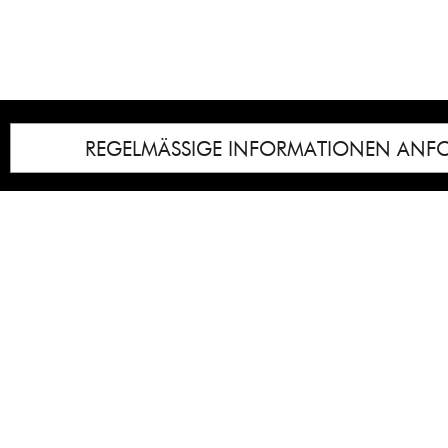
REGELMÄSSIGE INFORMATIONEN ANF
Impressum
Notice
: Undefined index: lastkunstwerkid i
/homepages/21/d13550920/htdocs/gcb/