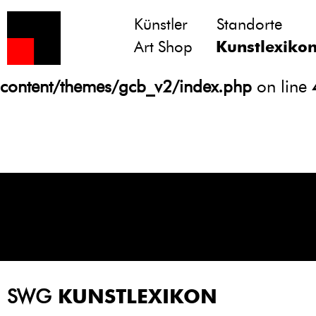
Künstler
Standorte
Notice
: Undefined variable: atts in
Art Shop
Kunstlexiko
/homepages/21/d13550920/htdocs/gcb/
content/themes/gcb_v2/index.php
on line
SWG
KUNSTLEXIKON