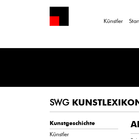
Notice
: Undefined variable: atts in
/homepages/21/d13550920/h
Künstler
Sta
SWG
KUNSTLEXIKO
A
Kunstgeschichte
Künstler