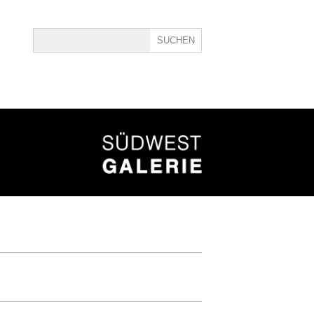
ine
40