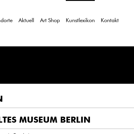
tdocs/gcb/gcb_v2/wp-content/themes/gcb_v2/index.php
on l
ndorte
Aktuell
Art Shop
Kunstlexikon
Kontakt
N
LTES MUSEUM BERLIN