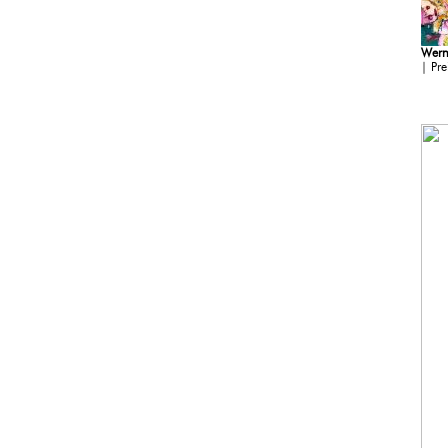
Wern
| Pr