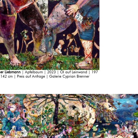
er Liebmann
| Apfelbaum | 2023 | Öl auf Leinwand | 197
 142 cm | Preis auf Anfrage | Galerie Cyprian Brenner