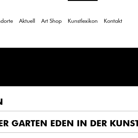
tdocs/gcb/gcb_v2/wp-content/themes/gcb_v2/index.php
on l
ndorte
Aktuell
Art Shop
Kunstlexikon
Kontakt
N
ER GARTEN EDEN IN DER KUNS