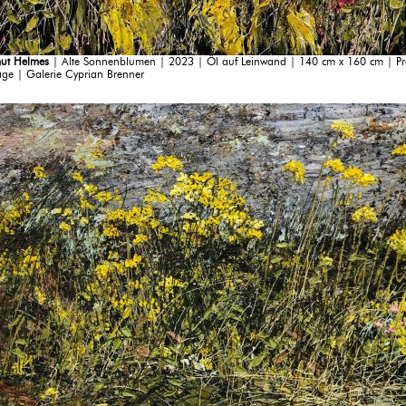
ut Helmes
| Alte Sonnenblumen | 2023 | Öl auf Leinwand | 140 cm x 160 cm | Pre
age | Galerie Cyprian Brenner