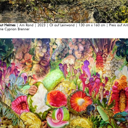
ut Helmes
| Am Rand | 2023 | Öl auf Leinwand | 130 cm x 160 cm | Preis auf An
rie Cyprian Brenner