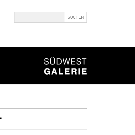
ine
40
T