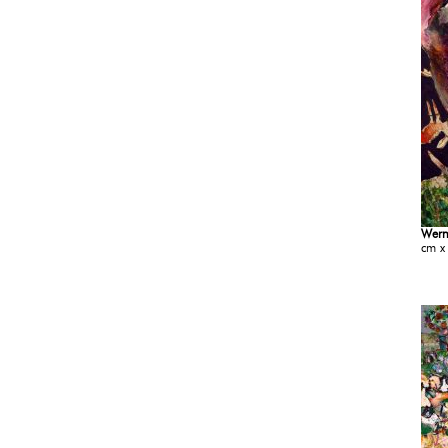
Wern
cm x