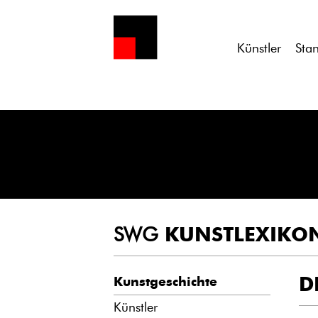
Notice
: Undefined variable: atts in
/homepages/21/d13550920/h
Künstler
Sta
SWG
KUNSTLEXIKO
D
Kunstgeschichte
Künstler