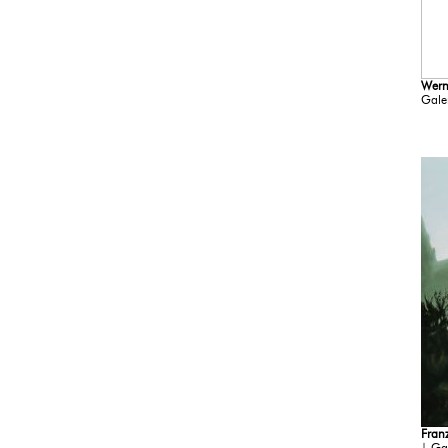
Wern
Gale
Fran
| Ga