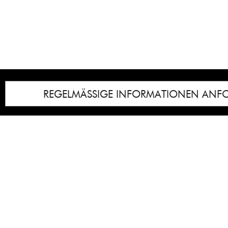
REGELMÄSSIGE INFORMATIONEN ANF
Impressum
Notice
: Undefined index: lastkunstwerkid i