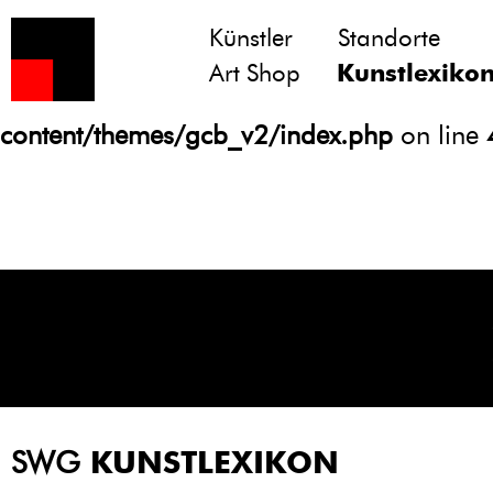
Künstler
Standorte
Notice
: Undefined variable: atts in
Art Shop
Kunstlexiko
/homepages/21/d13550920/htdocs/gcb/
content/themes/gcb_v2/index.php
on line
SWG
KUNSTLEXIKON