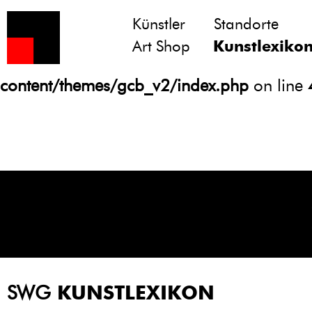
Künstler
Standorte
Notice
: Undefined variable: atts in
Art Shop
Kunstlexiko
/homepages/21/d13550920/htdocs/gcb/
content/themes/gcb_v2/index.php
on line
SWG
KUNSTLEXIKON