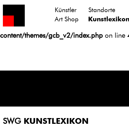
Künstler
Standorte
Notice
: Undefined variable: atts in
Art Shop
Kunstlexiko
/homepages/21/d13550920/htdocs/gcb/
content/themes/gcb_v2/index.php
on line
SWG
KUNSTLEXIKON