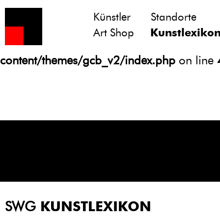
Künstler
Standorte
Notice
: Undefined variable: atts in
Art Shop
Kunstlexiko
/homepages/21/d13550920/htdocs/gcb/
content/themes/gcb_v2/index.php
on line
SWG
KUNSTLEXIKON