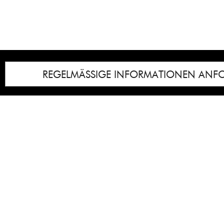
REGELMÄSSIGE INFORMATIONEN ANF
Impressum
Notice
: Undefined index: lastkunstwerkid i
/homepages/21/d13550920/htdocs/gcb/