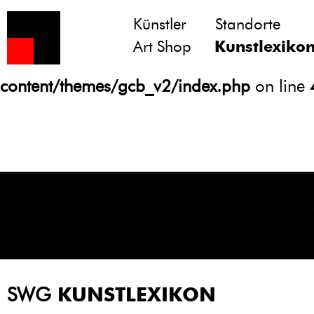
Künstler
Standorte
Notice
: Undefined variable: atts in
Art Shop
Kunstlexiko
/homepages/21/d13550920/htdocs/gcb/
content/themes/gcb_v2/index.php
on line
SWG
KUNSTLEXIKON